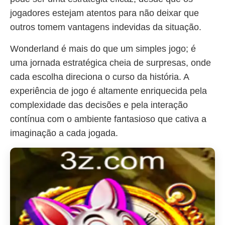
jogadores estejam atentos para não deixar que
outros tomem vantagens indevidas da situação.
Wonderland é mais do que um simples jogo; é
uma jornada estratégica cheia de surpresas, onde
cada escolha direciona o curso da história. A
experiência de jogo é altamente enriquecida pela
complexidade das decisões e pela interação
contínua com o ambiente fantasioso que cativa a
imaginação a cada jogada.