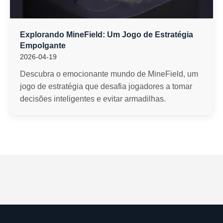
Explorando MineField: Um Jogo de Estratégia
Empolgante
2026-04-19
Descubra o emocionante mundo de MineField, um
jogo de estratégia que desafia jogadores a tomar
decisões inteligentes e evitar armadilhas.