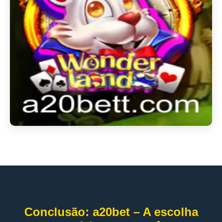
Conclusão: a20bet – A escolha