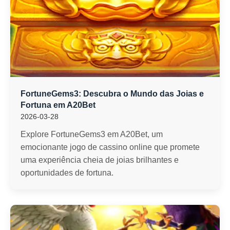
FortuneGems3: Descubra o Mundo das Joias e
Fortuna em A20Bet
2026-03-28
Explore FortuneGems3 em A20Bet, um
emocionante jogo de cassino online que promete
uma experiência cheia de joias brilhantes e
oportunidades de fortuna.