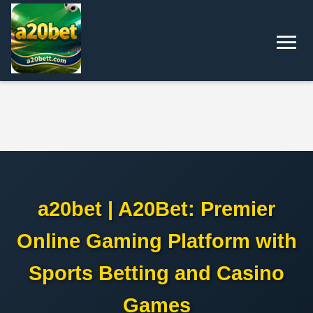
a20bet | A20Bet: Premier
Online Gaming Platform with
Sports Betting and Casino
Games