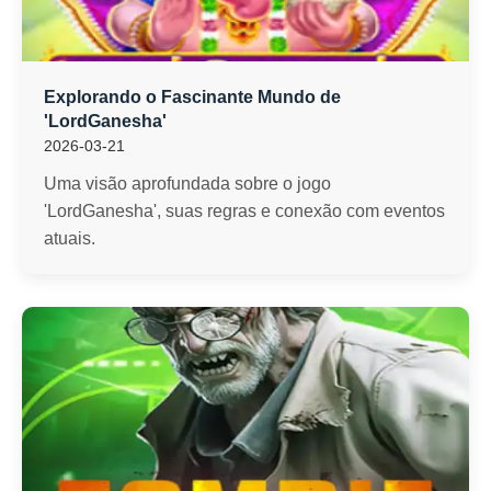
Explorando o Fascinante Mundo de
'LordGanesha'
2026-03-21
Uma visão aprofundada sobre o jogo
'LordGanesha', suas regras e conexão com eventos
atuais.