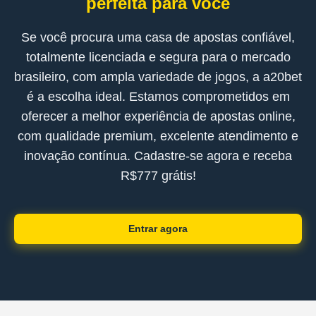
perfeita para você
Se você procura uma casa de apostas confiável,
totalmente licenciada e segura para o mercado
brasileiro, com ampla variedade de jogos, a a20bet
é a escolha ideal. Estamos comprometidos em
oferecer a melhor experiência de apostas online,
com qualidade premium, excelente atendimento e
inovação contínua. Cadastre-se agora e receba
R$777 grátis!
Entrar agora