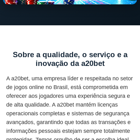
Sobre a qualidade, o serviço e a
inovação da a20bet
A a20bet, uma empresa líder e respeitada no setor
de jogos online no Brasil, está comprometida em
oferecer aos jogadores uma experiência segura e
de alta qualidade. A a20bet mantém licenças
operacionais completas e sistemas de segurança
avançados, garantindo que todas as transações e
informações pessoais estejam sempre totalmente
protegidas. Temos orgulho de ser a escolha ideal