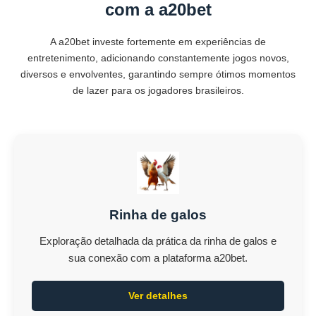
com a a20bet
A a20bet investe fortemente em experiências de
entretenimento, adicionando constantemente jogos novos,
diversos e envolventes, garantindo sempre ótimos momentos
de lazer para os jogadores brasileiros.
Rinha de galos
Exploração detalhada da prática da rinha de galos e
sua conexão com a plataforma a20bet.
Ver detalhes