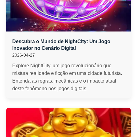
Descubra o Mundo de NightCity: Um Jogo
Inovador no Cenário Digital
2026-04-27
Explore NightCity, um jogo revolucionário que
mistura realidade e ficção em uma cidade futurista.
Entenda as regras, mecânicas e o impacto atual
deste fenômeno nos jogos digitais.