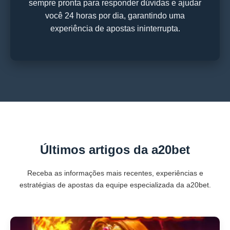
sempre pronta para responder dúvidas e ajudar
você 24 horas por dia, garantindo uma
experiência de apostas ininterrupta.
Últimos artigos da a20bet
Receba as informações mais recentes, experiências e
estratégias de apostas da equipe especializada da a20bet.