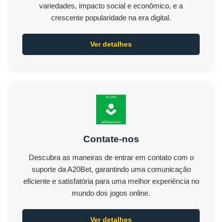
variedades, impacto social e econômico, e a
crescente popularidade na era digital.
Ver detalhes
Contate-nos
Descubra as maneiras de entrar em contato com o
suporte da A20Bet, garantindo uma comunicação
eficiente e satisfatória para uma melhor experiência no
mundo dos jogos online.
Ver detalhes