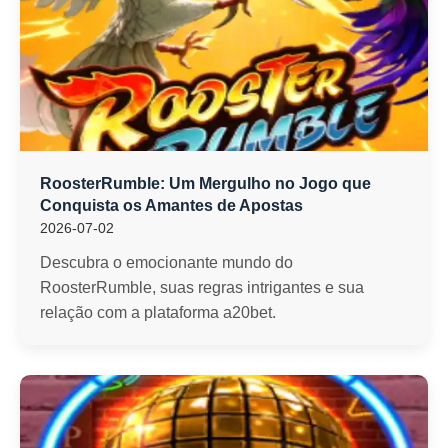
RoosterRumble: Um Mergulho no Jogo que
Conquista os Amantes de Apostas
2026-07-02
Descubra o emocionante mundo do
RoosterRumble, suas regras intrigantes e sua
relação com a plataforma a20bet.