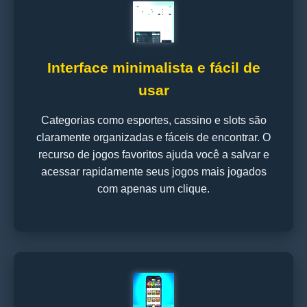
Interface minimalista e fácil de
usar
Categorias como esportes, cassino e slots são
claramente organizadas e fáceis de encontrar. O
recurso de jogos favoritos ajuda você a salvar e
acessar rapidamente seus jogos mais jogados
com apenas um clique.