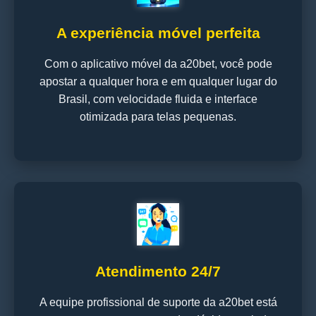
A experiência móvel perfeita
Com o aplicativo móvel da a20bet, você pode
apostar a qualquer hora e em qualquer lugar do
Brasil, com velocidade fluida e interface
otimizada para telas pequenas.
Atendimento 24/7
A equipe profissional de suporte da a20bet está