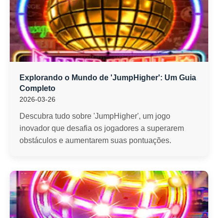
Explorando o Mundo de 'JumpHigher': Um Guia
Completo
2026-03-26
Descubra tudo sobre 'JumpHigher', um jogo
inovador que desafia os jogadores a superarem
obstáculos e aumentarem suas pontuações.