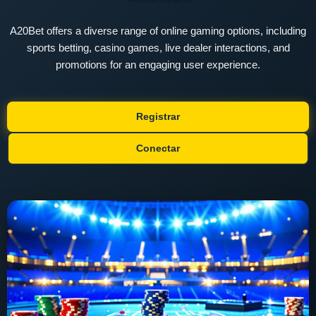
A20Bet offers a diverse range of online gaming options, including
sports betting, casino games, live dealer interactions, and
promotions for an engaging user experience.
Registrar
Conectar