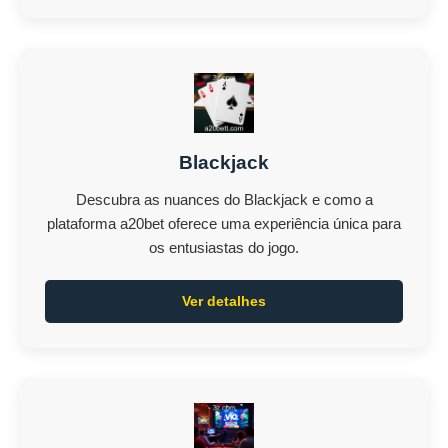
Blackjack
Descubra as nuances do Blackjack e como a
plataforma a20bet oferece uma experiência única para
os entusiastas do jogo.
Ver detalhes