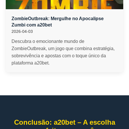
ZombieOutbreak: Mergulhe no Apocalipse
Zumbi com a20bet
2026-04-03
Descubra o emocionante mundo de
ZombieOutbreak, um jogo que combina estratégia,
sobrevivência e apostas com o toque único da
plataforma a20bet.
Conclusão: a20bet – A escolha