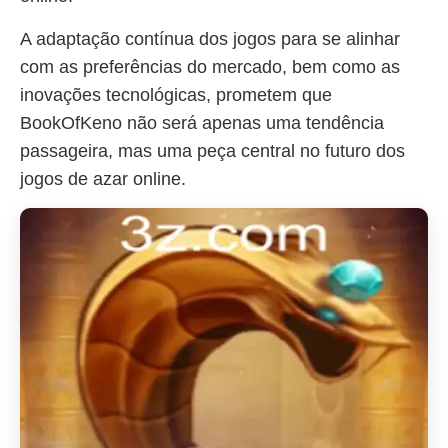
A adaptação contínua dos jogos para se alinhar
com as preferências do mercado, bem como as
inovações tecnológicas, prometem que
BookOfKeno não será apenas uma tendência
passageira, mas uma peça central no futuro dos
jogos de azar online.