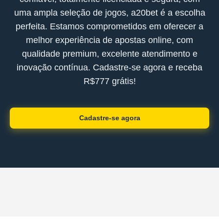
uma ampla seleção de jogos, a20bet é a escolha
perfeita. Estamos comprometidos em oferecer a
melhor experiência de apostas online, com
qualidade premium, excelente atendimento e
inovação contínua. Cadastre-se agora e receba
R$777 grátis!
Cadastre-se agora