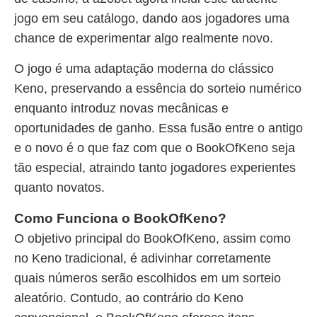
jogo em seu catálogo, dando aos jogadores uma
chance de experimentar algo realmente novo.
O jogo é uma adaptação moderna do clássico
Keno, preservando a essência do sorteio numérico
enquanto introduz novas mecânicas e
oportunidades de ganho. Essa fusão entre o antigo
e o novo é o que faz com que o BookOfKeno seja
tão especial, atraindo tanto jogadores experientes
quanto novatos.
Como Funciona o BookOfKeno?
O objetivo principal do BookOfKeno, assim como
no Keno tradicional, é adivinhar corretamente
quais números serão escolhidos em um sorteio
aleatório. Contudo, ao contrário do Keno