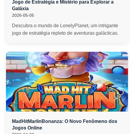
Jogo de Estratégia e Mistério para Explorar a
Galáxia
2026-05-05
Descubra o mundo de LonelyPlanet, um intrigante
jogo de estratégia repleto de aventuras galácticas.
MadHitMarlinBonanza: O Novo Fenômeno dos
Jogos Online