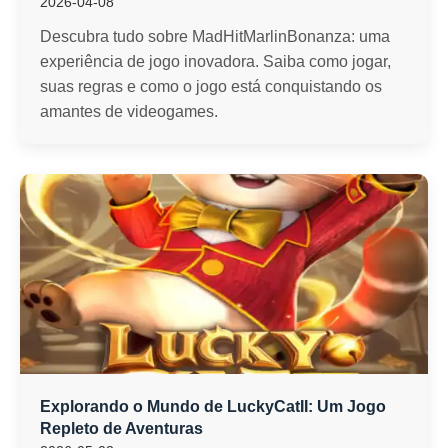
2026-04-08
Descubra tudo sobre MadHitMarlinBonanza: uma
experiência de jogo inovadora. Saiba como jogar,
suas regras e como o jogo está conquistando os
amantes de videogames.
Explorando o Mundo de LuckyCatII: Um Jogo
Repleto de Aventuras