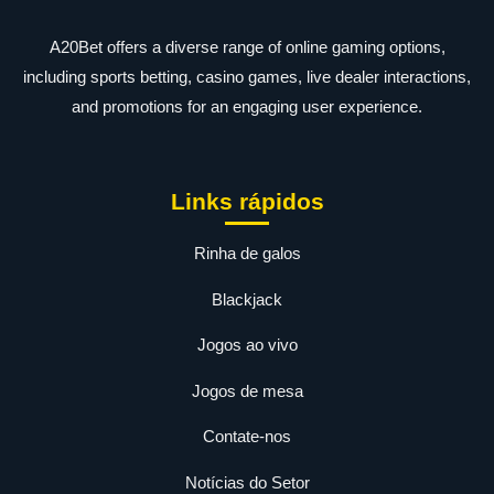
A20Bet offers a diverse range of online gaming options,
including sports betting, casino games, live dealer interactions,
and promotions for an engaging user experience.
Links rápidos
Rinha de galos
Blackjack
Jogos ao vivo
Jogos de mesa
Contate-nos
Notícias do Setor