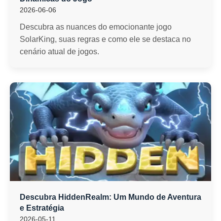
2026-06-06
Descubra as nuances do emocionante jogo
SolarKing, suas regras e como ele se destaca no
cenário atual de jogos.
Descubra HiddenRealm: Um Mundo de Aventura
e Estratégia
2026-05-11