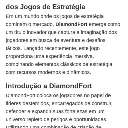
dos Jogos de Estratégia
Em um mundo onde os jogos de estratégia
dominam o mercado,
DiamondFort
emerge como
um título inovador que captura a imaginação dos
jogadores em busca de aventura e desafios
táticos. Lançado recentemente, este jogo
proporciona uma experiência imersiva,
combinando elementos clássicos de estratégia
com recursos modernos e dinâmicos.
Introdução a DiamondFort
DiamondFort coloca os jogadores no papel de
líderes destemidos, encarregados de construir,
defender e expandir suas fortalezas em um
universo repleto de perigos e oportunidades.
Utilizando uma combinação de criação de