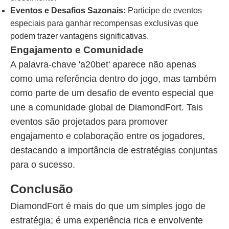
Eventos e Desafios Sazonais:
Participe de eventos
especiais para ganhar recompensas exclusivas que
podem trazer vantagens significativas.
Engajamento e Comunidade
A palavra-chave 'a20bet' aparece não apenas
como uma referência dentro do jogo, mas também
como parte de um desafio de evento especial que
une a comunidade global de DiamondFort. Tais
eventos são projetados para promover
engajamento e colaboração entre os jogadores,
destacando a importância de estratégias conjuntas
para o sucesso.
Conclusão
DiamondFort é mais do que um simples jogo de
estratégia; é uma experiência rica e envolvente