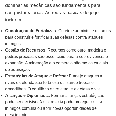
dominar as mecânicas são fundamentais para
conquistar vitórias. As regras básicas do jogo
incluem:
Construção de Fortalezas:
Colete e administre recursos
para construir e fortificar suas defesas contra ataques
inimigos.
Gestão de Recursos:
Recursos como ouro, madeira e
pedras preciosas são essenciais para a sobrevivência e
expansão. A mineração e o comércio são meios cruciais
de aquisição.
Estratégias de Ataque e Defesa:
Planeje ataques a
rivais e defenda sua fortaleza utilizando tropas e
armadilhas. O equilíbrio entre ataque e defesa é vital.
Alianças e Diplomacia:
Formar alianças estratégicas
pode ser decisivo. A diplomacia pode proteger contra
inimigos comuns ou abrir novas oportunidades de
crescimento.