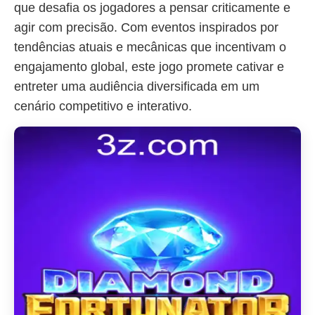
que desafia os jogadores a pensar criticamente e
agir com precisão. Com eventos inspirados por
tendências atuais e mecânicas que incentivam o
engajamento global, este jogo promete cativar e
entreter uma audiência diversificada em um
cenário competitivo e interativo.