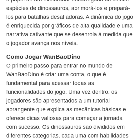
espécies de dinossauros, aprimorá-los e prepará-
los para batalhas desafiadoras. A dinâmica do jogo
é enriquecida por gráficos de alta qualidade e uma
narrativa cativante que se desenrola à medida que
o jogador avança nos níveis.
Como Jogar WanBaoDino
O primeiro passo para entrar no mundo de
WanBaoDino é criar uma conta, o que é
fundamental para acessar todas as
funcionalidades do jogo. Uma vez dentro, os
jogadores são apresentados a um tutorial
abrangente que explica as mecânicas básicas e
oferece dicas valiosas para começar a jornada
com sucesso. Os dinossauros são divididos em
diferentes categorias, cada uma com habilidades