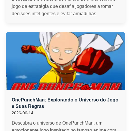
jogo de estratégia que desafia jogadores a tomar
decisões inteligentes e evitar armadilhas.
OnePunchMan: Explorando o Universo do Jogo
e Suas Regras
2026-06-14
Descubra o universo de OnePunchMan, um
emocionante jogo inspirado no famoso anime com