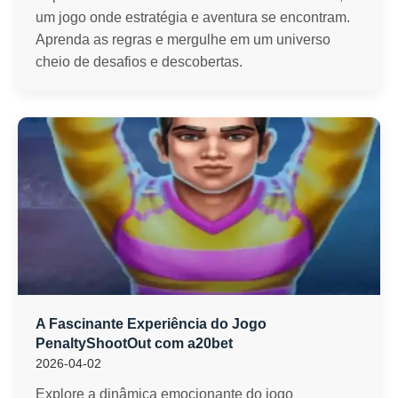
um jogo onde estratégia e aventura se encontram.
Aprenda as regras e mergulhe em um universo
cheio de desafios e descobertas.
A Fascinante Experiência do Jogo
PenaltyShootOut com a20bet
2026-04-02
Explore a dinâmica emocionante do jogo