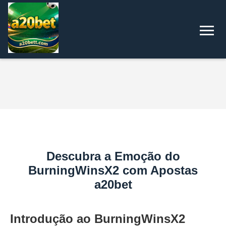
Descubra a Emoção do
BurningWinsX2 com Apostas
a20bet
Introdução ao BurningWinsX2