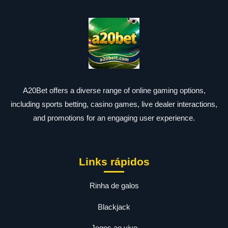
A20Bet offers a diverse range of online gaming options,
including sports betting, casino games, live dealer interactions,
and promotions for an engaging user experience.
Links rápidos
Rinha de galos
Blackjack
Jogos ao vivo