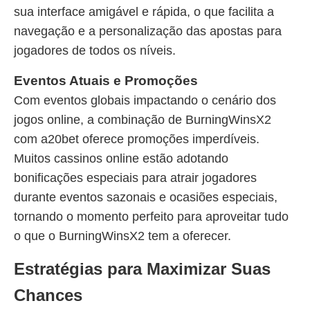
sua interface amigável e rápida, o que facilita a
navegação e a personalização das apostas para
jogadores de todos os níveis.
Eventos Atuais e Promoções
Com eventos globais impactando o cenário dos
jogos online, a combinação de BurningWinsX2
com a20bet oferece promoções imperdíveis.
Muitos cassinos online estão adotando
bonificações especiais para atrair jogadores
durante eventos sazonais e ocasiões especiais,
tornando o momento perfeito para aproveitar tudo
o que o BurningWinsX2 tem a oferecer.
Estratégias para Maximizar Suas
Chances