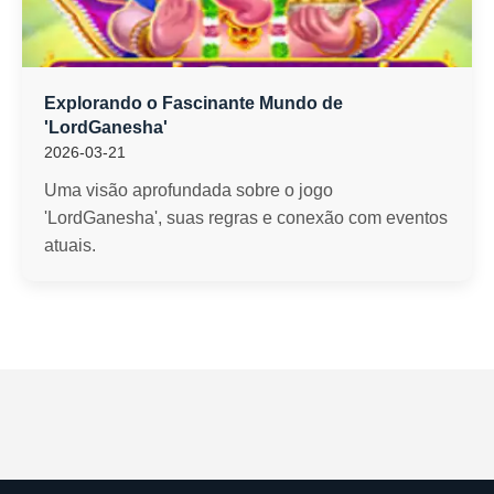
Explorando o Fascinante Mundo de
'LordGanesha'
2026-03-21
Uma visão aprofundada sobre o jogo
'LordGanesha', suas regras e conexão com eventos
atuais.