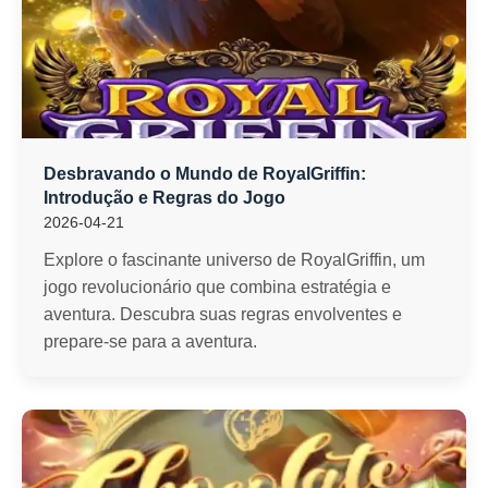
Desbravando o Mundo de RoyalGriffin:
Introdução e Regras do Jogo
2026-04-21
Explore o fascinante universo de RoyalGriffin, um
jogo revolucionário que combina estratégia e
aventura. Descubra suas regras envolventes e
prepare-se para a aventura.