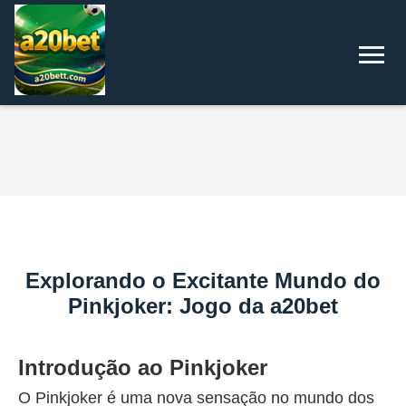
Explorando o Excitante Mundo do
Pinkjoker: Jogo da a20bet
Introdução ao Pinkjoker
O Pinkjoker é uma nova sensação no mundo dos