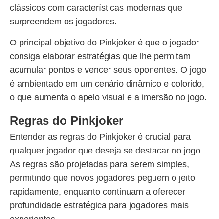
clássicos com características modernas que
surpreendem os jogadores.
O principal objetivo do Pinkjoker é que o jogador
consiga elaborar estratégias que lhe permitam
acumular pontos e vencer seus oponentes. O jogo
é ambientado em um cenário dinâmico e colorido,
o que aumenta o apelo visual e a imersão no jogo.
Regras do Pinkjoker
Entender as regras do Pinkjoker é crucial para
qualquer jogador que deseja se destacar no jogo.
As regras são projetadas para serem simples,
permitindo que novos jogadores peguem o jeito
rapidamente, enquanto continuam a oferecer
profundidade estratégica para jogadores mais