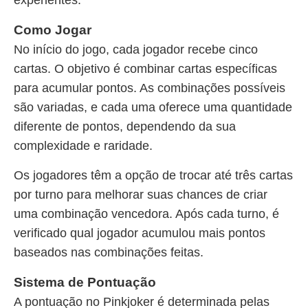
experientes.
Como Jogar
No início do jogo, cada jogador recebe cinco
cartas. O objetivo é combinar cartas específicas
para acumular pontos. As combinações possíveis
são variadas, e cada uma oferece uma quantidade
diferente de pontos, dependendo da sua
complexidade e raridade.
Os jogadores têm a opção de trocar até três cartas
por turno para melhorar suas chances de criar
uma combinação vencedora. Após cada turno, é
verificado qual jogador acumulou mais pontos
baseados nas combinações feitas.
Sistema de Pontuação
A pontuação no Pinkjoker é determinada pelas