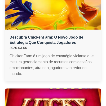
Descubra ChickenFarm: O Novo Jogo de
Estratégia Que Conquista Jogadores
2026-03-06
ChickenFarm é um jogo de estratégia viciante que
mistura gerenciamento de recursos com desafios
emocionantes, atraindo jogadores ao redor do
mundo.