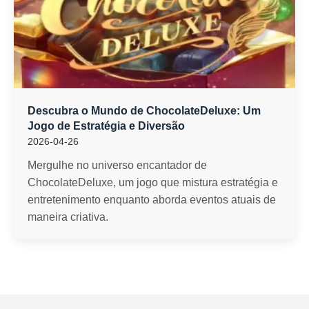
Descubra o Mundo de ChocolateDeluxe: Um
Jogo de Estratégia e Diversão
2026-04-26
Mergulhe no universo encantador de
ChocolateDeluxe, um jogo que mistura estratégia e
entretenimento enquanto aborda eventos atuais de
maneira criativa.