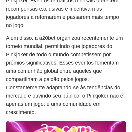
Pinkjoker. Eventos temáticos mensais oferecem
recompensas exclusivas e incentivam os
jogadores a retornarem e passarem mais tempo
no jogo.
Além disso, a a20bet organizou recentemente um
torneio mundial, permitindo que jogadores do
Pinkjoker de todo o mundo competissem por
prêmios significativos. Esses eventos fomentam
uma comunhão global entre aqueles que
compartilham a paixão pelos jogos.
Constantemente adaptando-se às tendências do
mercado e ouvindo seu público, o Pinkjoker não é
apenas um jogo; é uma comunidade em
crescimento.