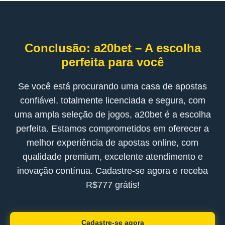
Conclusão: a20bet – A escolha
perfeita para você
Se você está procurando uma casa de apostas
confiável, totalmente licenciada e segura, com
uma ampla seleção de jogos, a20bet é a escolha
perfeita. Estamos comprometidos em oferecer a
melhor experiência de apostas online, com
qualidade premium, excelente atendimento e
inovação contínua. Cadastre-se agora e receba
R$777 grátis!
Cadastre-se agora