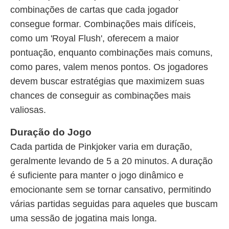
combinações de cartas que cada jogador
consegue formar. Combinações mais difíceis,
como um 'Royal Flush', oferecem a maior
pontuação, enquanto combinações mais comuns,
como pares, valem menos pontos. Os jogadores
devem buscar estratégias que maximizem suas
chances de conseguir as combinações mais
valiosas.
Duração do Jogo
Cada partida de Pinkjoker varia em duração,
geralmente levando de 5 a 20 minutos. A duração
é suficiente para manter o jogo dinâmico e
emocionante sem se tornar cansativo, permitindo
várias partidas seguidas para aqueles que buscam
uma sessão de jogatina mais longa.