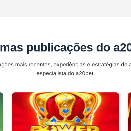
imas publicações do a2
ações mais recentes, experiências e estratégias de
especialista do a20bet.