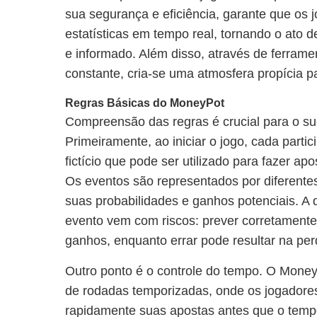
sua segurança e eficiência, garante que os
estatísticas em tempo real, tornando o ato 
e informado. Além disso, através de ferram
constante, cria-se uma atmosfera propícia p
Regras Básicas do MoneyPot
Compreensão das regras é crucial para o s
Primeiramente, ao iniciar o jogo, cada parti
fictício que pode ser utilizado para fazer a
Os eventos são representados por diferent
suas probabilidades e ganhos potenciais. A
evento vem com riscos: prever corretament
ganhos, enquanto errar pode resultar na per
Outro ponto é o controle do tempo. O Money
de rodadas temporizadas, onde os jogadore
rapidamente suas apostas antes que o temp