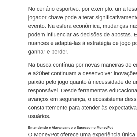
No cenário esportivo, por exemplo, uma les
jogador-chave pode alterar significativamen
evento. Na esfera econômica, mudanças nas
podem influenciar as decisões de apostas. E
nuances e adaptá-las à estratégia de jogo po
ganhar e perder.
Na busca contínua por novas maneiras de e
e a20bet continuam a desenvolver inovaçõe
paixão pelo jogo quanto à necessidade de 
responsável. Desde ferramentas educacionai
avanços em segurança, o ecossistema dessa
constantemente para atender às expectativa
usuários.
Entendendo e Alavancando o Sucesso no MoneyPot
O MoneyPot oferece uma experiência única 