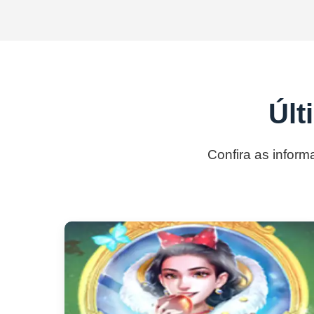
Últ
Confira as inform