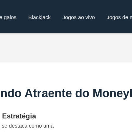
e galos
Blackjack
Jogos ao vivo
Jogos de 
ndo Atraente do Money
Estratégia
t se destaca como uma