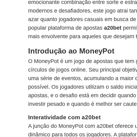
emocionante combinação entre sorte e estra
modernos e desafiadores, este jogo atrai tan
azar quanto jogadores casuais em busca de 
popular plataforma de apostas
a20bet
permi
mais envolvente para aqueles que desejam t
Introdução ao MoneyPot
O MoneyPot é um jogo de apostas que tem
círculos de jogos online. Seu principal objet
uma série de eventos, acumulando a maior q
possível. Os jogadores utilizam o saldo inici
apostas, e o desafio está em decidir quand
investir pesado e quando é melhor ser caute
Interatividade com a20bet
A junção do MoneyPot com a20bet oferece 
dinâmico para todos os jogadores. A plataf