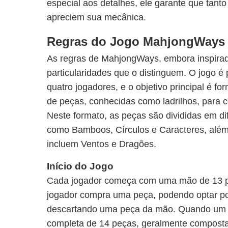
especial aos detalhes, ele garante que tant
apreciem sua mecânica.
Regras do Jogo MahjongWays
As regras de MahjongWays, embora inspirad
particularidades que o distinguem. O jogo é
quatro jogadores, e o objetivo principal é f
de peças, conhecidas como ladrilhos, para 
Neste formato, as peças são divididas em dif
como Bamboos, Círculos e Caracteres, alé
incluem Ventos e Dragões.
Início do Jogo
Cada jogador começa com uma mão de 13 pe
jogador compra uma peça, podendo optar por
descartando uma peça da mão. Quando um
completa de 14 peças, geralmente composta