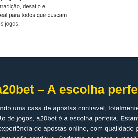
radição, desafio e
ideal para todos que buscam
s jogos.
20bet – A escolha perfe
ndo uma casa de apostas confiável, totalmente
o de jogos, a20bet é a escolha perfeita. Est
experiência de apostas online, com qualidade