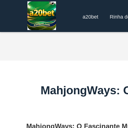
a20bet
Rinha d
MahjongWays: O
MahjongWays: O Fascinante 