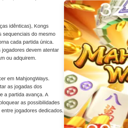
ças idênticas), Kongs
as sequenciais do mesmo
orna cada partida única.
os jogadores devem atentar
am ou adquirem.
ncer em MahjongWays.
tar as jogadas dos
e a partida avança. A
bloquear as possibilidades
 entre jogadores dedicados.