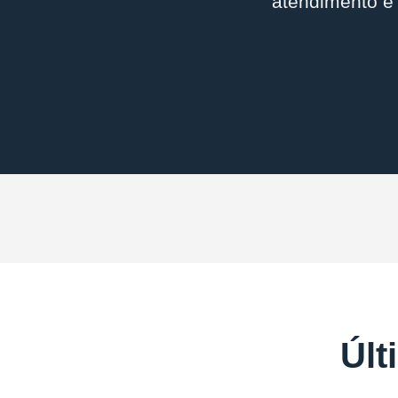
atendimento e 
Últ