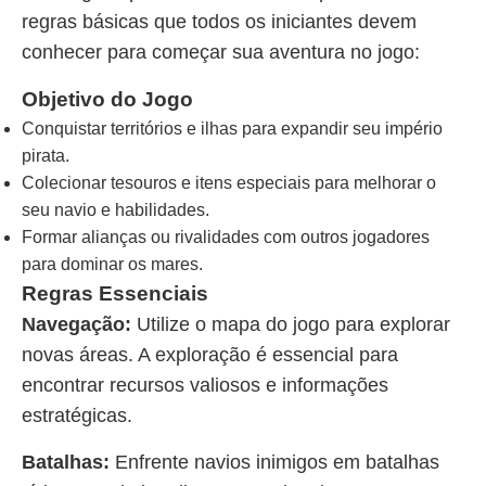
regras básicas que todos os iniciantes devem
conhecer para começar sua aventura no jogo:
Objetivo do Jogo
Conquistar territórios e ilhas para expandir seu império
pirata.
Colecionar tesouros e itens especiais para melhorar o
seu navio e habilidades.
Formar alianças ou rivalidades com outros jogadores
para dominar os mares.
Regras Essenciais
Navegação:
Utilize o mapa do jogo para explorar
novas áreas. A exploração é essencial para
encontrar recursos valiosos e informações
estratégicas.
Batalhas:
Enfrente navios inimigos em batalhas