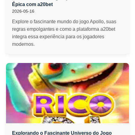
Épica com a20bet
2026-05-16
Explore o fascinante mundo do jogo Apollo, suas
regras empolgantes e como a plataforma a20bet
integra essa experiência para os jogadores
modernos.
Explorando o Fascinante Universo do Jogo