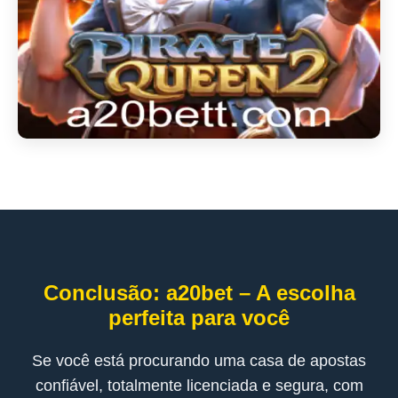
Conclusão: a20bet – A escolha
perfeita para você
Se você está procurando uma casa de apostas
confiável, totalmente licenciada e segura, com