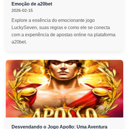
Emoção de a20bet
2026-02-15
Explore a essência do emocionante jogo
LuckySeven, suas regras e como ele se conecta
com a experiência de apostas online na plataforma
a20bet.
Desvendando o Jogo Apollo: Uma Aventura