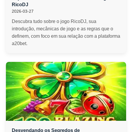
RicoDJ
2026-03-27
Descubra tudo sobre o jogo RicoDJ, sua
introdução, mecânicas de jogo e as regras que o
definem, com foco em sua relação com a plataforma
a20bet.
Desvendando os Segredos de