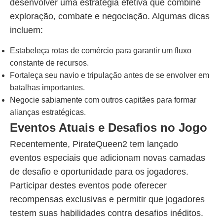
desenvolver uma estratégia efetiva que combine
exploração, combate e negociação. Algumas dicas
incluem:
Estabeleça rotas de comércio para garantir um fluxo
constante de recursos.
Fortaleça seu navio e tripulação antes de se envolver em
batalhas importantes.
Negocie sabiamente com outros capitães para formar
alianças estratégicas.
Eventos Atuais e Desafios no Jogo
Recentemente, PirateQueen2 tem lançado
eventos especiais que adicionam novas camadas
de desafio e oportunidade para os jogadores.
Participar destes eventos pode oferecer
recompensas exclusivas e permitir que jogadores
testem suas habilidades contra desafios inéditos.