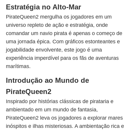
Estratégia no Alto-Mar
PirateQueen2 mergulha os jogadores em um
universo repleto de ação e estratégia, onde
comandar um navio pirata é apenas o começo de
uma jornada épica. Com gráficos estonteantes e
jogabilidade envolvente, este jogo é uma
experiência imperdível para os fãs de aventuras
marítimas.
Introdução ao Mundo de
PirateQueen2
Inspirado por histórias clássicas de pirataria e
ambientado em um mundo de fantasia,
PirateQueen2 leva os jogadores a explorar mares
inóspitos e ilhas misteriosas. A ambientação rica e