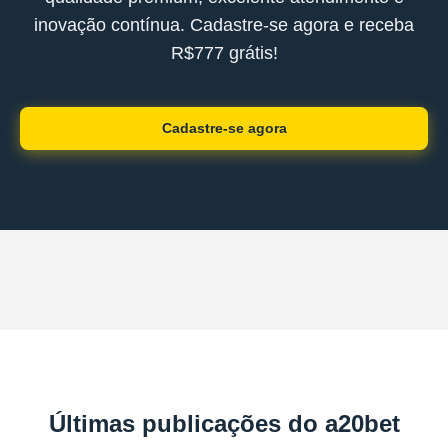
inovação contínua. Cadastre-se agora e receba
R$777 grátis!
Cadastre-se agora
Últimas publicações do a20bet