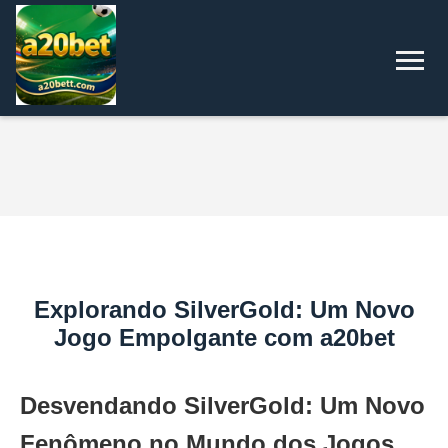
Explorando SilverGold: Um Novo
Jogo Empolgante com a20bet
Desvendando SilverGold: Um Novo
Fenômeno no Mundo dos Jogos