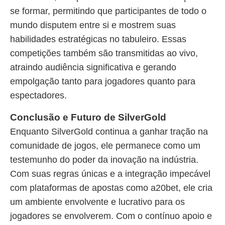
se formar, permitindo que participantes de todo o
mundo disputem entre si e mostrem suas
habilidades estratégicas no tabuleiro. Essas
competições também são transmitidas ao vivo,
atraindo audiência significativa e gerando
empolgação tanto para jogadores quanto para
espectadores.
Conclusão e Futuro de SilverGold
Enquanto SilverGold continua a ganhar tração na
comunidade de jogos, ele permanece como um
testemunho do poder da inovação na indústria.
Com suas regras únicas e a integração impecável
com plataformas de apostas como a20bet, ele cria
um ambiente envolvente e lucrativo para os
jogadores se envolverem. Com o contínuo apoio e