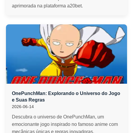
aprimorada na plataforma a20bet.
OnePunchMan: Explorando o Universo do Jogo
e Suas Regras
2026-06-14
Descubra o universo de OnePunchMan, um
emocionante jogo inspirado no famoso anime com
mecânicas únicas e regras inovadoras.