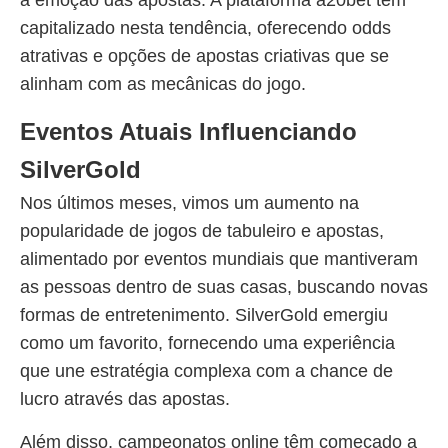
a emoção das apostas. A plataforma a20bet tem
capitalizado nesta tendência, oferecendo odds
atrativas e opções de apostas criativas que se
alinham com as mecânicas do jogo.
Eventos Atuais Influenciando
SilverGold
Nos últimos meses, vimos um aumento na
popularidade de jogos de tabuleiro e apostas,
alimentado por eventos mundiais que mantiveram
as pessoas dentro de suas casas, buscando novas
formas de entretenimento. SilverGold emergiu
como um favorito, fornecendo uma experiência
que une estratégia complexa com a chance de
lucro através das apostas.
Além disso, campeonatos online têm começado a