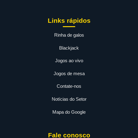
Links rápidos
Rinha de galos
Blackjack
Jogos ao vivo
Jogos de mesa
Contate-nos
Notícias do Setor
Mapa do Google
Fale conosco