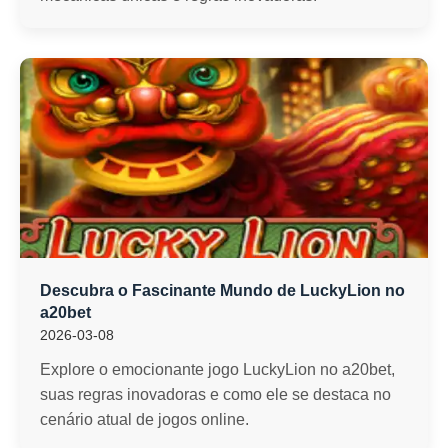
Descubra o Fascinante Mundo de LuckyLion no
a20bet
2026-03-08
Explore o emocionante jogo LuckyLion no a20bet,
suas regras inovadoras e como ele se destaca no
cenário atual de jogos online.