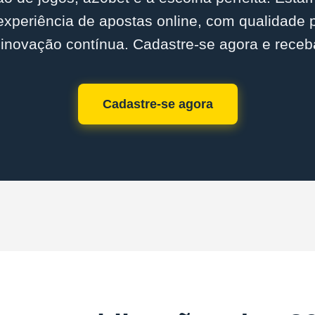
experiência de apostas online, com qualidade
inovação contínua. Cadastre-se agora e receb
Cadastre-se agora