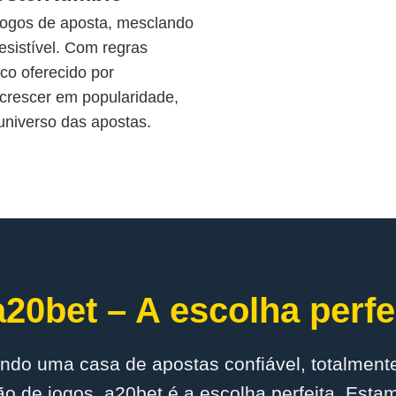
jogos de aposta, mesclando
esistível. Com regras
co oferecido por
 crescer em popularidade,
universo das apostas.
20bet – A escolha perfe
ndo uma casa de apostas confiável, totalmente
o de jogos, a20bet é a escolha perfeita. Est