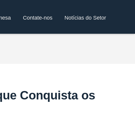
mesa
Contate-nos
Notícias do Setor
ue Conquista os