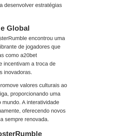
a desenvolver estratégias
e Global
osterRumble encontrou uma
ibrante de jogadores que
mas como a20bet
e incentivam a troca de
s inovadoras.
omove valores culturais ao
antiga, proporcionando uma
 mundo. A interatividade
uamente, oferecendo novos
ia sempre renovada.
osterRumble