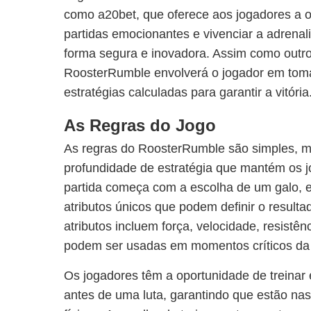
como a20bet, que oferece aos jogadores a 
partidas emocionantes e vivenciar a adrenali
forma segura e inovadora. Assim como outro
RoosterRumble envolverá o jogador em toma
estratégias calculadas para garantir a vitória
As Regras do Jogo
As regras do RoosterRumble são simples, 
profundidade de estratégia que mantém os 
partida começa com a escolha de um galo, 
atributos únicos que podem definir o result
atributos incluem força, velocidade, resistên
podem ser usadas em momentos críticos da
Os jogadores têm a oportunidade de treinar 
antes de uma luta, garantindo que estão na