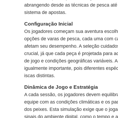
abrangendo desde as técnicas de pesca até 
sistema de apostas.
Configuração Inicial
Os jogadores começam sua aventura escolh
opções de varas de pesca, cada uma com ca
afetam seu desempenho. A seleção cuidado
crucial, já que cada peça é projetada para a
de jogo e condições geográficas variáveis. A
igualmente importante, pois diferentes esp
iscas distintas.
Dinâmica de Jogo e Estratégia
A cada sessão, os jogadores devem equilibra
equipe com as condições climáticas e os p
dos peixes. Esta simulação exige que o jog
sinais do ambiente digital, como o tempo e a