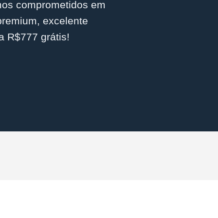
amos comprometidos em
 premium, excelente
a R$777 grátis!