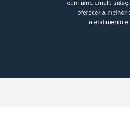
com uma ampla seleçã
oferecer a melhor 
atendimento e 