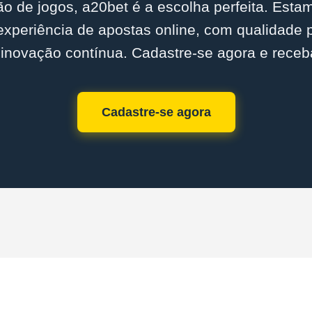
o de jogos, a20bet é a escolha perfeita. Est
experiência de apostas online, com qualidade
inovação contínua. Cadastre-se agora e receb
Cadastre-se agora