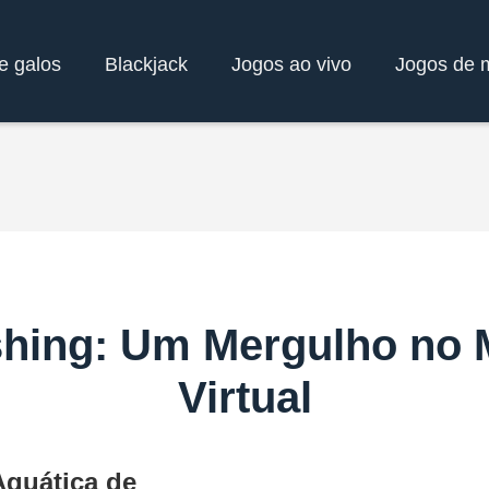
e galos
Blackjack
Jogos ao vivo
Jogos de 
hing: Um Mergulho no 
Virtual
Aquática de