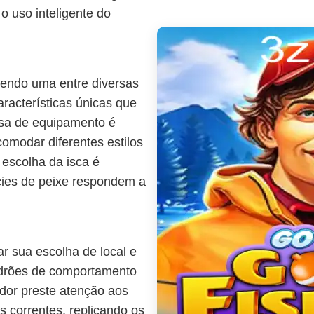
o uso inteligente do
endo uma entre diversas
racterísticas únicas que
sa de equipamento é
comodar diferentes estilos
 escolha da isca é
écies de peixe respondem a
r sua escolha de local e
adrões de comportamento
ador preste atenção aos
s correntes, replicando os