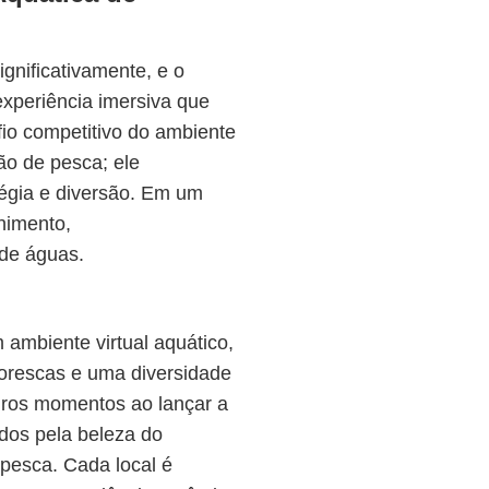
gnificativamente, e o
periência imersiva que
io competitivo do ambiente
ão de pesca; ele
tégia e diversão. Em um
enimento,
de águas.
ambiente virtual aquático,
orescas e uma diversidade
iros momentos ao lançar a
dos pela beleza do
pesca. Cada local é