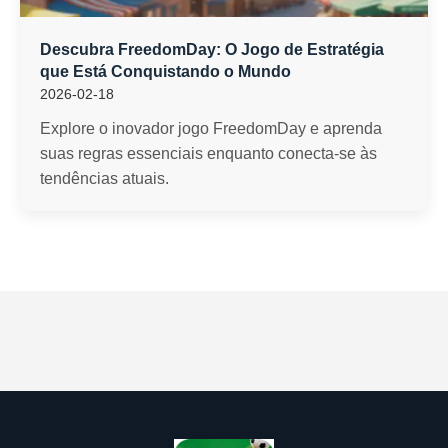
Descubra FreedomDay: O Jogo de Estratégia
que Está Conquistando o Mundo
2026-02-18
Explore o inovador jogo FreedomDay e aprenda
suas regras essenciais enquanto conecta-se às
tendências atuais.