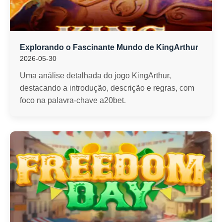
Explorando o Fascinante Mundo de KingArthur
2026-05-30
Uma análise detalhada do jogo KingArthur,
destacando a introdução, descrição e regras, com
foco na palavra-chave a20bet.