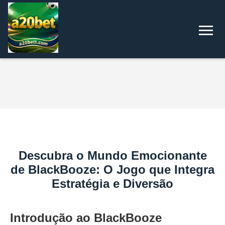
Descubra o Mundo Emocionante
de BlackBooze: O Jogo que Integra
Estratégia e Diversão
Introdução ao BlackBooze