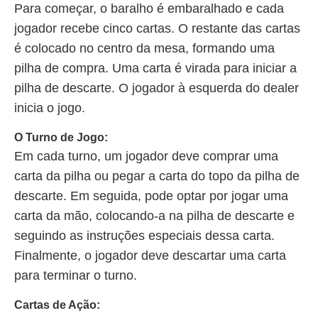
Para começar, o baralho é embaralhado e cada
jogador recebe cinco cartas. O restante das cartas
é colocado no centro da mesa, formando uma
pilha de compra. Uma carta é virada para iniciar a
pilha de descarte. O jogador à esquerda do dealer
inicia o jogo.
O Turno de Jogo:
Em cada turno, um jogador deve comprar uma
carta da pilha ou pegar a carta do topo da pilha de
descarte. Em seguida, pode optar por jogar uma
carta da mão, colocando-a na pilha de descarte e
seguindo as instruções especiais dessa carta.
Finalmente, o jogador deve descartar uma carta
para terminar o turno.
Cartas de Ação: