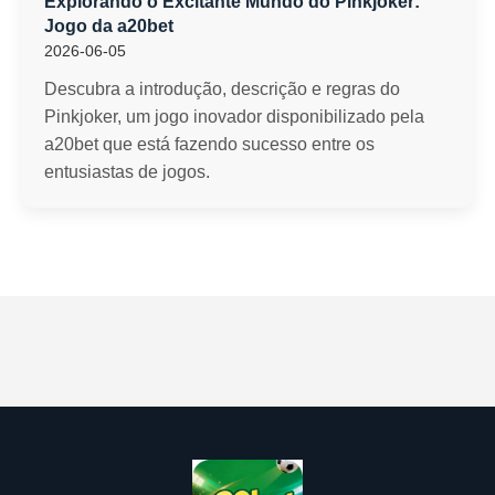
Explorando o Excitante Mundo do Pinkjoker:
Jogo da a20bet
2026-06-05
Descubra a introdução, descrição e regras do
Pinkjoker, um jogo inovador disponibilizado pela
a20bet que está fazendo sucesso entre os
entusiastas de jogos.