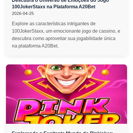
Descubra o Universo de Emoções do Jogo
100JokerStaxx na Plataforma A20Bet
2026-04-25
Explore as características intrigantes de
100JokerStaxx, um emocionante jogo de cassino, e
descubra como aproveitar sua jogabilidade única
na plataforma A20Bet.