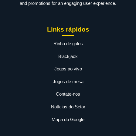
and promotions for an engaging user experience.
Links rápidos
Rinha de galos
Blackjack
Jogos ao vivo
Jogos de mesa
Contate-nos
Notícias do Setor
Mapa do Google