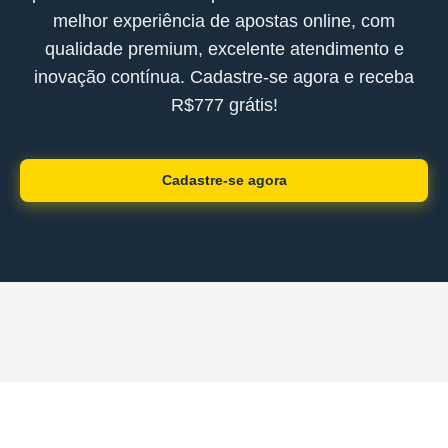
melhor experiência de apostas online, com
qualidade premium, excelente atendimento e
inovação contínua. Cadastre-se agora e receba
R$777 grátis!
Cadastre-se agora