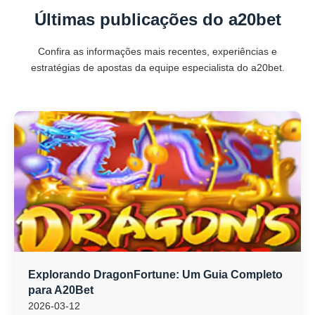
Últimas publicações do a20bet
Confira as informações mais recentes, experiências e
estratégias de apostas da equipe especialista do a20bet.
Explorando DragonFortune: Um Guia Completo
para A20Bet
2026-03-12