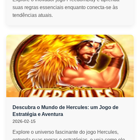
suas regras essenciais enquanto conecta-se às
tendências atuais.
Descubra o Mundo de Hercules: um Jogo de
Estratégia e Aventura
2026-02-15
Explore o universo fascinante do jogo Hercules,
entenda suas regras e estratégias, e veja como ele