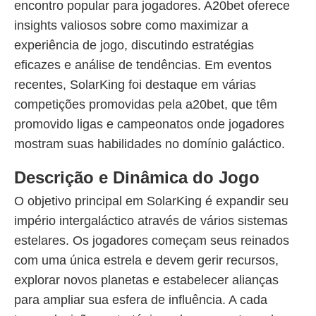
encontro popular para jogadores. A20bet oferece
insights valiosos sobre como maximizar a
experiência de jogo, discutindo estratégias
eficazes e análise de tendências. Em eventos
recentes, SolarKing foi destaque em várias
competições promovidas pela a20bet, que têm
promovido ligas e campeonatos onde jogadores
mostram suas habilidades no domínio galáctico.
Descrição e Dinâmica do Jogo
O objetivo principal em SolarKing é expandir seu
império intergaláctico através de vários sistemas
estelares. Os jogadores começam seus reinados
com uma única estrela e devem gerir recursos,
explorar novos planetas e estabelecer alianças
para ampliar sua esfera de influência. A cada