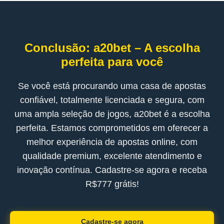
Conclusão: a20bet – A escolha
perfeita para você
Se você está procurando uma casa de apostas
confiável, totalmente licenciada e segura, com
uma ampla seleção de jogos, a20bet é a escolha
perfeita. Estamos comprometidos em oferecer a
melhor experiência de apostas online, com
qualidade premium, excelente atendimento e
inovação contínua. Cadastre-se agora e receba
R$777 grátis!
Cadastre-se agora