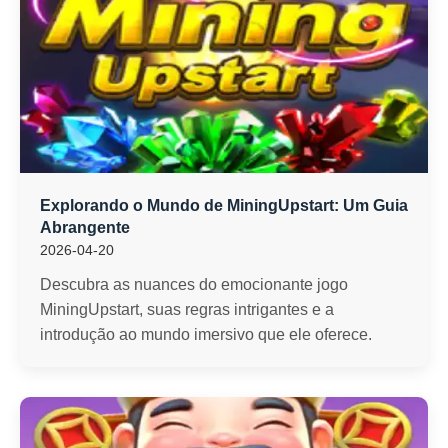
Explorando o Mundo de MiningUpstart: Um Guia
Abrangente
2026-04-20
Descubra as nuances do emocionante jogo
MiningUpstart, suas regras intrigantes e a
introdução ao mundo imersivo que ele oferece.