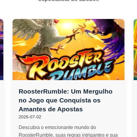
RoosterRumble: Um Mergulho
no Jogo que Conquista os
Amantes de Apostas
2026-07-02
Descubra o emocionante mundo do
RoosterRumble, suas regras intrigantes e sua