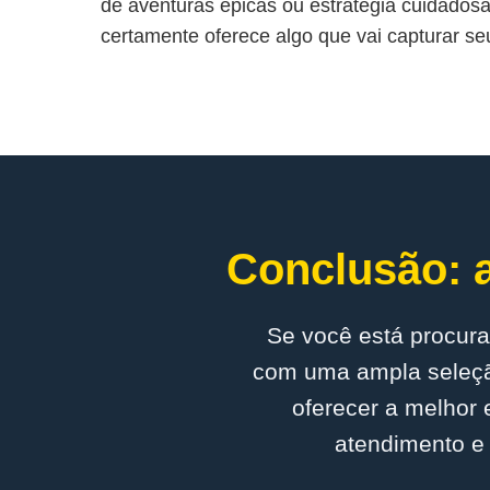
de aventuras épicas ou estratégia cuidadosa
certamente oferece algo que vai capturar seu
Conclusão: a
Se você está procura
com uma ampla seleçã
oferecer a melhor 
atendimento e 