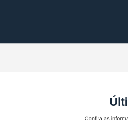
Últ
Confira as inform