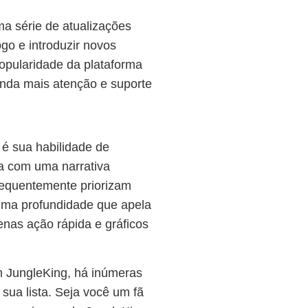
 série de atualizações
go e introduzir novos
opularidade da plataforma
inda mais atenção e suporte
 é sua habilidade de
a com uma narrativa
requentemente priorizam
 uma profundidade que apela
nas ação rápida e gráficos
 JungleKing, há inúmeras
 sua lista. Seja você um fã