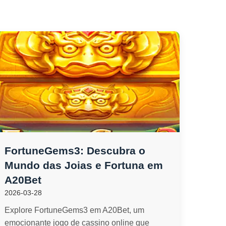
FortuneGems3: Descubra o
Mundo das Joias e Fortuna em
A20Bet
2026-03-28
Explore FortuneGems3 em A20Bet, um
emocionante jogo de cassino online que