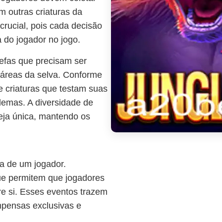
om outras criaturas da
crucial, pois cada decisão
 do jogador no jogo.
refas que precisam ser
 áreas da selva. Conforme
 criaturas que testam suas
lemas. A diversidade de
eja única, mantendo os
a de um jogador.
ue permitem que jogadores
e si. Esses eventos trazem
pensas exclusivas e