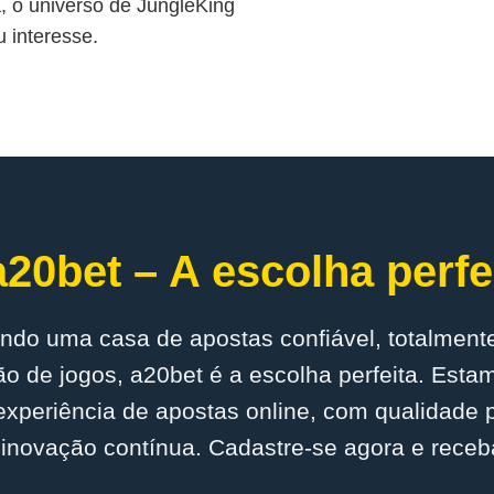
, o universo de JungleKing
 interesse.
20bet – A escolha perfe
ndo uma casa de apostas confiável, totalmente
o de jogos, a20bet é a escolha perfeita. Est
experiência de apostas online, com qualidade
inovação contínua. Cadastre-se agora e receb