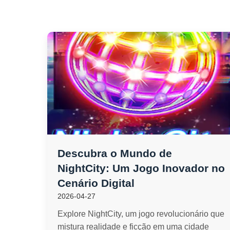
Descubra o Mundo de
NightCity: Um Jogo Inovador no
Cenário Digital
2026-04-27
Explore NightCity, um jogo revolucionário que
mistura realidade e ficção em uma cidade