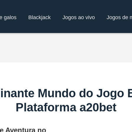
e galos
Blackjack
Jogos ao vivo
Jogos de 
cinante Mundo do Jogo 
Plataforma a20bet
e Aventura no