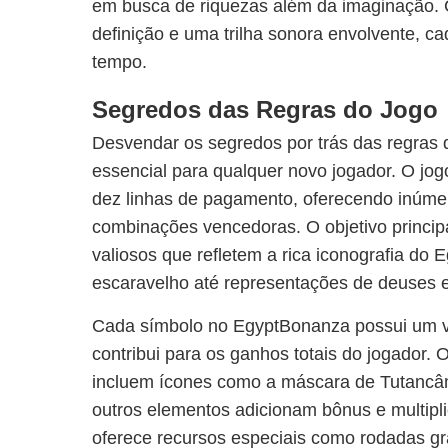
em busca de riquezas além da imaginação. C
definição e uma trilha sonora envolvente, 
tempo.
Segredos das Regras do Jogo
Desvendar os segredos por trás das regras
essencial para qualquer novo jogador. O jog
dez linhas de pagamento, oferecendo inúme
combinações vencedoras. O objetivo principa
valiosos que refletem a rica iconografia do 
escaravelho até representações de deuses e
Cada símbolo no EgyptBonanza possui um va
contribui para os ganhos totais do jogador. 
incluem ícones como a máscara de Tutancâ
outros elementos adicionam bônus e multipli
oferece recursos especiais como rodadas grá