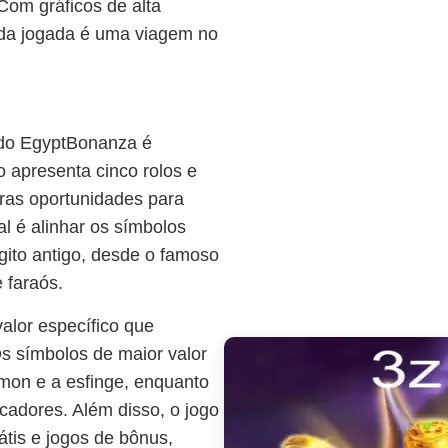
om gráficos de alta
cada jogada é uma viagem no
 do EgyptBonanza é
o apresenta cinco rolos e
ras oportunidades para
l é alinhar os símbolos
Egito antigo, desde o famoso
 faraós.
lor específico que
Os símbolos de maior valor
mon e a esfinge, enquanto
cadores. Além disso, o jogo
tis e jogos de bônus,