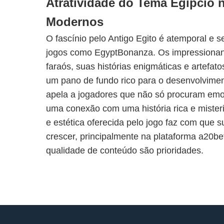
Atratividade do Tema Egípcio 
Modernos
O fascínio pelo Antigo Egito é atemporal e s
jogos como EgyptBonanza. Os impressionan
faraós, suas histórias enigmáticas e artefat
um pano de fundo rico para o desenvolvimen
apela a jogadores que não só procuram e
uma conexão com uma história rica e misterio
e estética oferecida pelo jogo faz com que 
crescer, principalmente na plataforma a20be
qualidade de conteúdo são prioridades.