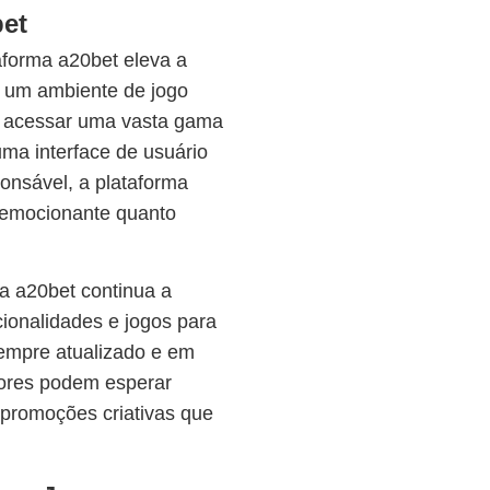
bet
forma a20bet eleva a
e um ambiente de jogo
em acessar uma vasta gama
ma interface de usuário
onsável, a plataforma
 emocionante quanto
a a20bet continua a
cionalidades e jogos para
empre atualizado e em
dores podem esperar
 promoções criativas que