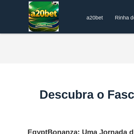
a20bet
Rinha d
Descubra o Fas
EgyptBonanza: Uma Jornada d