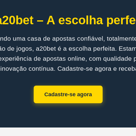
20bet – A escolha perfe
ndo uma casa de apostas confiável, totalmente
o de jogos, a20bet é a escolha perfeita. Est
experiência de apostas online, com qualidade
inovação contínua. Cadastre-se agora e receb
Cadastre-se agora