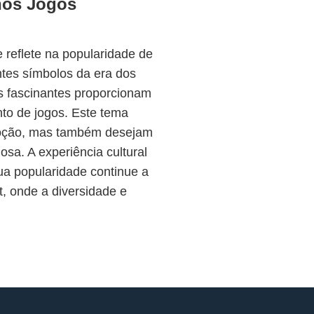
nos Jogos
e reflete na popularidade de
tes símbolos da era dos
os fascinantes proporcionam
to de jogos. Este tema
moção, mas também desejam
sa. A experiência cultural
sua popularidade continue a
t, onde a diversidade e