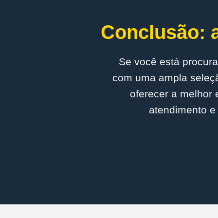
Conclusão: a
Se você está procura
com uma ampla seleçã
oferecer a melhor 
atendimento e 