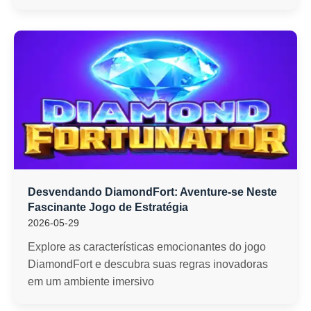
Desvendando DiamondFort: Aventure-se Neste
Fascinante Jogo de Estratégia
2026-05-29
Explore as características emocionantes do jogo
DiamondFort e descubra suas regras inovadoras
em um ambiente imersivo