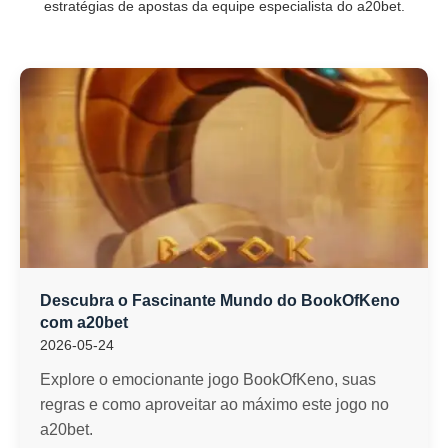
estratégias de apostas da equipe especialista do a20bet.
Descubra o Fascinante Mundo do BookOfKeno
com a20bet
2026-05-24
Explore o emocionante jogo BookOfKeno, suas
regras e como aproveitar ao máximo este jogo no
a20bet.