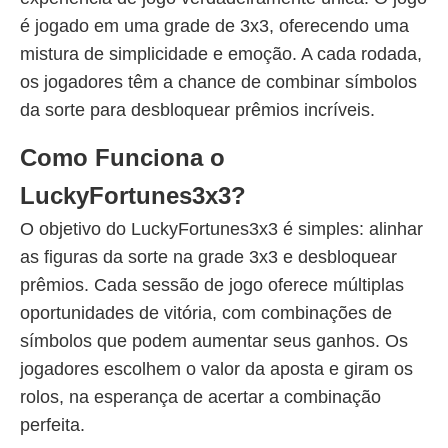
é jogado em uma grade de 3x3, oferecendo uma
mistura de simplicidade e emoção. A cada rodada,
os jogadores têm a chance de combinar símbolos
da sorte para desbloquear prêmios incríveis.
Como Funciona o
LuckyFortunes3x3?
O objetivo do LuckyFortunes3x3 é simples: alinhar
as figuras da sorte na grade 3x3 e desbloquear
prêmios. Cada sessão de jogo oferece múltiplas
oportunidades de vitória, com combinações de
símbolos que podem aumentar seus ganhos. Os
jogadores escolhem o valor da aposta e giram os
rolos, na esperança de acertar a combinação
perfeita.