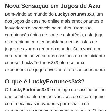
Nova Sensação em Jogos de Azar
Bem-vindo ao mundo do
LuckyFortunes3x3
, um
dos jogos de cassino online mais emocionantes e
inovadores disponíveis na a20bet. Com sua
combinação única de sorte e estratégia, este jogo
está rapidamente conquistando entusiastas de
jogos de azar ao redor do mundo. Seja você um
veterano no universo dos cassinos ou um iniciante
curioso, LuckyFortunes3x3 oferece uma
experiência de jogo envolvente e recompensadora.
O que é LuckyFortunes3x3?
O
LuckyFortunes3x3
é um jogo de cassino online
que combina elementos clássicos de caça-níqueis
com mecânicas inovadoras para criar uma
experiência de jogo verdadeiramente única. O jogo