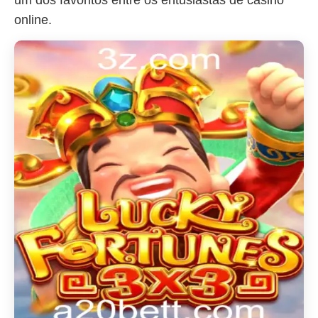
um dos favoritos entre os entusiastas de casino
online.