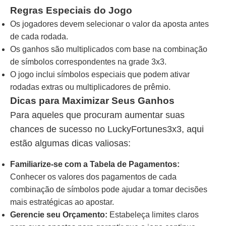
Regras Especiais do Jogo
Os jogadores devem selecionar o valor da aposta antes
de cada rodada.
Os ganhos são multiplicados com base na combinação
de símbolos correspondentes na grade 3x3.
O jogo inclui símbolos especiais que podem ativar
rodadas extras ou multiplicadores de prêmio.
Dicas para Maximizar Seus Ganhos
Para aqueles que procuram aumentar suas
chances de sucesso no LuckyFortunes3x3, aqui
estão algumas dicas valiosas:
Familiarize-se com a Tabela de Pagamentos:
Conhecer os valores dos pagamentos de cada
combinação de símbolos pode ajudar a tomar decisões
mais estratégicas ao apostar.
Gerencie seu Orçamento:
Estabeleça limites claros