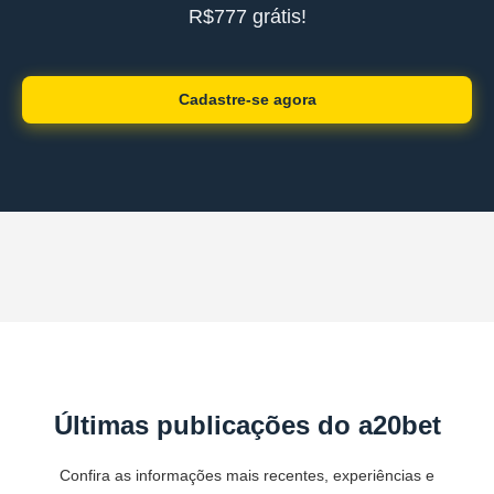
R$777 grátis!
Cadastre-se agora
Últimas publicações do a20bet
Confira as informações mais recentes, experiências e