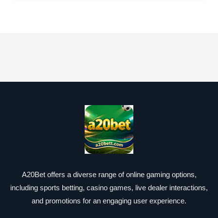
A20Bet offers a diverse range of online gaming options,
including sports betting, casino games, live dealer interactions,
and promotions for an engaging user experience.